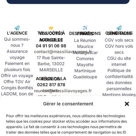
L'AGENCE
TOUJOURS À VOS CÔTÉS
CONDITIONS GÉNÉRALES
NOS DESTINATIONS PHARES
Qui sommes-
AGENCE DE MARSEILLE
CGV vols secs
La Réunion
nous ?
04 91 91 06 98
CGV hors vols
Maurice
Assurance
contact@massiliavoyages.fr
secs
Madagascar
voyage
17 Rue Sainte-
CGU du site
Comores
Paiement en
Barbe, 13002
internet
Mayotte
plusieurs fois
MARSEILLE
Politique de
Martinique
Offrir un voyage
confidentialité
Guadeloupe
AGENCE DE LA RÉUNION
Offre TGV Air
des données
0262 817 878
Congés Bonifiés
personnelles
contact-reunion@massiliavoyages.fr
LADOM, bon de
Mentions légales
12 Rue Victor
continuité
Schoelcher,
Gérer le consentement
territoriale & bon
SUIVEZ
97419 LA
MASSILIA
de
POSSESSION
VOYAGES SUR
Pour offrir les meilleures expériences, nous utilisons des technologies
ressourcement
TOUS VOS
telles que les cookies pour stocker et/ou accéder aux informations des
Compagnies
RÉSEAUX
appareils. Le fait de consentir à ces technologies nous permettra de
partenaires
traiter des données telles que le comportement de navigation ou les ID