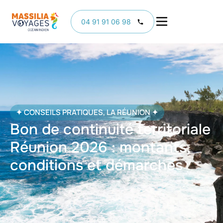
04 91 91 06 98
✦
CONSEILS PRATIQUES
,
LA RÉUNION
✦
Bon de continuité territoriale
Réunion 2026 : montants,
conditions et démarches