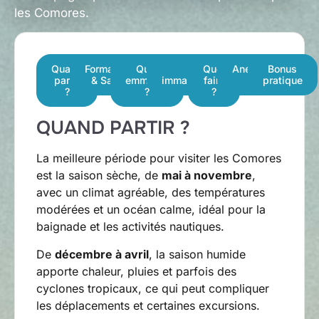
les Comores.
Quand
Formalités
Quoi
Les
Quoi
Anecdote
Bonus
partir
& Santé
emmener
immanquables
faire
pratique
?
?
?
QUAND PARTIR ?
La meilleure période pour visiter les Comores
est la saison sèche, de
mai à novembre
,
avec un climat agréable, des températures
modérées et un océan calme, idéal pour la
baignade et les activités nautiques.
De
décembre à avril
, la saison humide
apporte chaleur, pluies et parfois des
cyclones tropicaux, ce qui peut compliquer
les déplacements et certaines excursions.