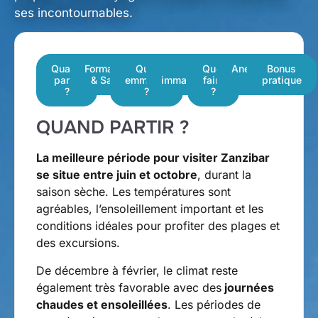
ses incontournables.
Quand
Formalités
Quoi
Les
Quoi
Anecdote
Bonus
partir
& Santé
emmener
immanquables
faire
pratique
?
?
?
QUAND PARTIR ?
La meilleure période pour visiter Zanzibar
se situe entre juin et octobre
, durant la
saison sèche. Les températures sont
agréables, l’ensoleillement important et les
conditions idéales pour profiter des plages et
des excursions.
De décembre à février, le climat reste
également très favorable avec des
journées
chaudes et ensoleillées
. Les périodes de