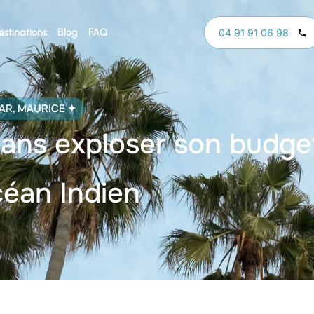
estinations
Blog
FAQ
04 91 91 06 98
AR
,
MAURICE
✦
ns exploser son budget
céan Indien