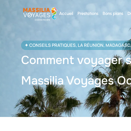
Accueil
Prestations
Bons plans
D
✦
CONSEILS PRATIQUES
,
LA RÉUNION
,
MADAGASC
Comment voyager sa
Massilia Voyages O